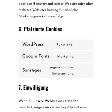
oder den Benutzer auf dieser Website oder über
mehrere Websites hinweg für ähnliche
Marketingzwecke zu verfolgen.
6. Platzierte Cookies
WordPress
Funktional
Consent
to
Google Fonts
Marketing
Consent
service
to
wordpress
Gegenstand der
Sonstiges
service
Consent
Untersuchung
google-
to
7. Einwilligung
fonts
service
sonstiges
Wenn du unsere Website das erste Mal
besuchst, zeigen wir dir ein Pop-Up mit einer