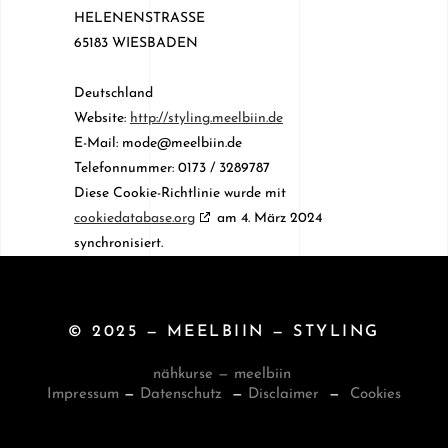
HELENENSTRASSE
65183 WIESBADEN
Deutschland
Website:
http://styling.meelbiin.de
E-Mail:
mode@
meelbiin.de
Telefonnummer: 0173 / 3289787
Diese Cookie-Richtlinie wurde mit
cookiedatabase.org
am 4. März 2024
synchronisiert.
© 2025 — MEELBIIN — STYLING
nähkurse — meelbiin
Impressum
—
Datenschutz
—
Disclaimer
—
Cookies